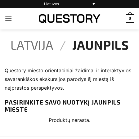
Skip
Lietuvos
to
0
content
LATVIJA
/
JAUNPILS
Questory miesto orientaciniai žaidimai ir interaktyvios
savarankiškos ekskursijos parodys šį miestą iš
neįprastos perspektyvos.
PASIRINKITE SAVO NUOTYKĮ JAUNPILS
MIESTE
Produktų nerasta.