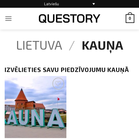
Skip
Latviešu
to
0
content
LIETUVA
/
KAUŅA
IZVĒLIETIES SAVU PIEDZĪVOJUMU KAUŅĀ