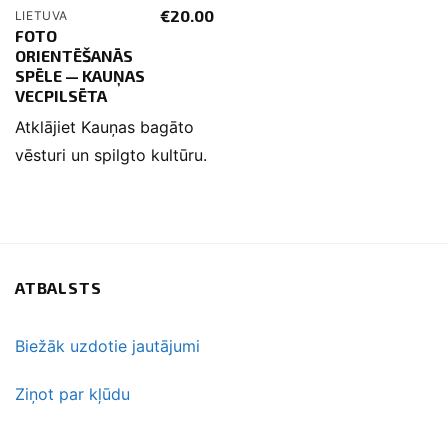
€
20.00
LIETUVA
FOTO
ORIENTĒŠANĀS
SPĒLE — KAUŅAS
VECPILSĒTA
Atklājiet Kauņas bagāto
vēsturi un spilgto kultūru.
ATBALSTS
Biežāk uzdotie jautājumi
Ziņot par kļūdu