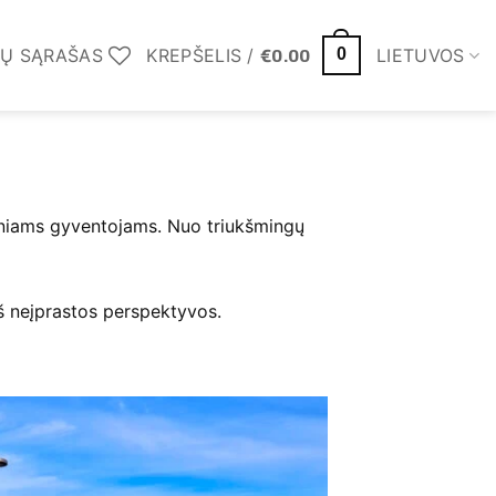
MŲ SĄRAŠAS
KREPŠELIS /
€
0.00
LIETUVOS
0
ietiniams gyventojams. Nuo triukšmingų
iš neįprastos perspektyvos.