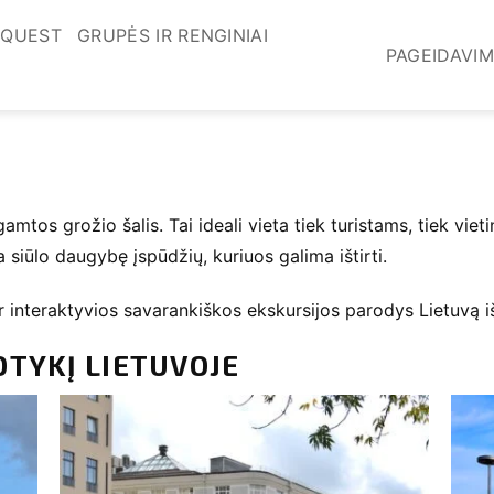
 QUEST
GRUPĖS IR RENGINIAI
PAGEIDAVI
 gamtos grožio šalis. Tai ideali vieta tiek turistams, tiek v
siūlo daugybę įspūdžių, kuriuos galima ištirti.
ir interaktyvios savarankiškos ekskursijos parodys Lietuvą 
OTYKĮ LIETUVOJE