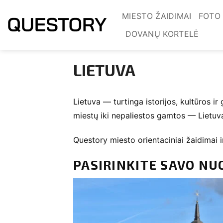
Skip
MIESTO ŽAIDIMAI
FOTO
to
DOVANŲ KORTELĖ
content
LIETUVA
Lietuva — turtinga istorijos, kultūros ir
miestų iki nepaliestos gamtos — Lietuva 
Questory miesto orientaciniai žaidimai 
PASIRINKITE SAVO NU