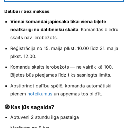
Dalība ir bez maksas
Vienai komandai jāpiesaka tikai viena biļete
neatkarīgi no dalībnieku skaita
. Komandas biedru
skaits nav ierobežots.
Reģistrācija no 15. maija plkst. 10.00 līdz 31. maija
plkst. 12.00.
Komandu skaits ierobežots — ne vairāk kā 100.
Biļetes būs pieejamas līdz tiks sasniegts limits.
Apstiprinot dalību spēlē, komanda automātiski
pieņem
noteikumus
un apņemas tos pildīt.
🧭 Kas jūs sagaida?
Aptuveni 2 stundu ilga pastaiga
Maršruts: ap 5 km