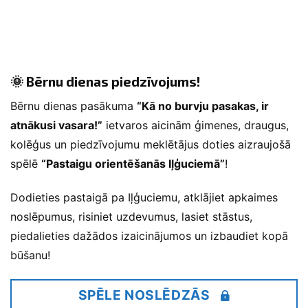
🌞 Bērnu dienas piedzīvojums!
Bērnu dienas pasākuma
“Kā no burvju pasakas, ir
atnākusi vasara!”
ietvaros aicinām ģimenes, draugus,
kolēģus un piedzīvojumu meklētājus doties aizraujošā
spēlē
“Pastaigu orientēšanās Iļģuciemā”
!
Dodieties pastaigā pa Iļģuciemu, atklājiet apkaimes
noslēpumus, risiniet uzdevumus, lasiet stāstus,
piedalieties dažādos izaicinājumos un izbaudiet kopā
būšanu!
SPĒLE NOSLĒDZĀS