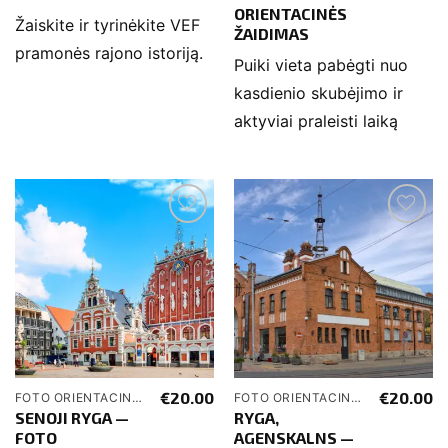
ORIENTACINĖS
Žaiskite ir tyrinėkite VEF
ŽAIDIMAS
pramonės rajono istoriją.
Puiki vieta pabėgti nuo
kasdienio skubėjimo ir
aktyviai praleisti laiką
€
20.00
€
20.00
FOTO ORIENTACINĖS ŽAIDIMAI
FOTO ORIENTACINĖS ŽAIDIMAI
SENOJI RYGA —
RYGA,
FOTO
AGENSKALNS —