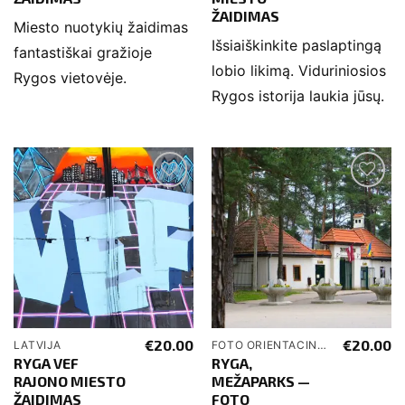
ŽAIDIMAS
Miesto nuotykių žaidimas
Išsiaiškinkite paslaptingą
fantastiškai gražioje
lobio likimą. Viduriniosios
Rygos vietovėje.
Rygos istorija laukia jūsų.
€
20.00
€
20.00
LATVIJA
FOTO ORIENTACINĖS ŽAIDIMAI
RYGA VEF
RYGA,
RAJONO MIESTO
MEŽAPARKS —
ŽAIDIMAS
FOTO