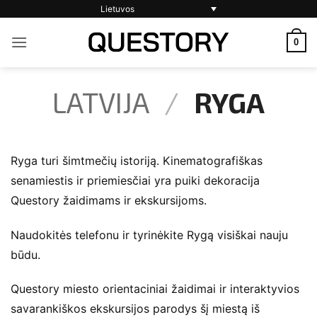
Skip
Lietuvos
to
0
content
LATVIJA
/
RYGA
Ryga turi šimtmečių istoriją. Kinematografiškas
senamiestis ir priemiesčiai yra puiki dekoracija
Questory žaidimams ir ekskursijoms.
Naudokitės telefonu ir tyrinėkite Rygą visiškai nauju
būdu.
Questory miesto orientaciniai žaidimai ir interaktyvios
savarankiškos ekskursijos parodys šį miestą iš