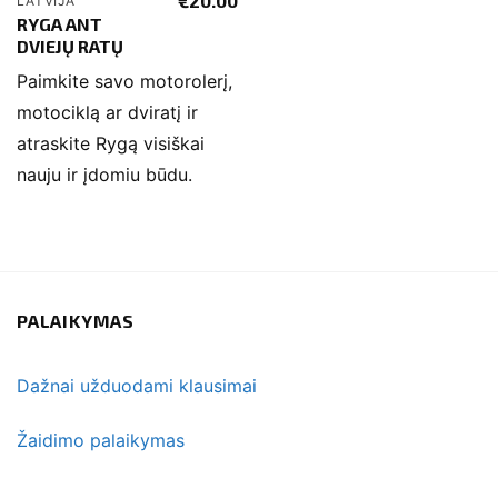
€
20.00
LATVIJA
RYGA ANT
DVIEJŲ RATŲ
Paimkite savo motorolerį,
motociklą ar dviratį ir
atraskite Rygą visiškai
nauju ir įdomiu būdu.
PALAIKYMAS
Dažnai užduodami klausimai
Žaidimo palaikymas