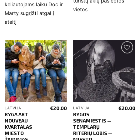
turistų akių paslėptos
keliautojams laiku Doc ir
vietos
Marty sugrįžti atgal į
ateitį
€
20.00
€
20.00
LATVIJA
LATVIJA
RYGA ART
RYGOS
NOUVEAU
SENAMIESTIS —
KVARTALAS
TEMPLARŲ
MIESTO
RITERIŲ LOBIS —
ŽAIDIMAS
MIESTO