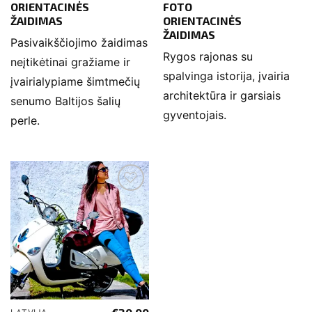
ORIENTACINĖS
FOTO
ŽAIDIMAS
ORIENTACINĖS
ŽAIDIMAS
Pasivaikščiojimo žaidimas
Rygos rajonas su
neįtikėtinai gražiame ir
spalvinga istorija, įvairia
įvairialypiame šimtmečių
architektūra ir garsiais
senumo Baltijos šalių
gyventojais.
perle.