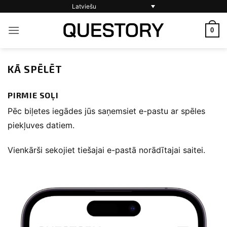
Skip
Latviešu
to
0
content
KĀ SPĒLĒT
PIRMIE SOĻI
Pēc biļetes iegādes jūs saņemsiet e-pastu ar spēles
piekļuves datiem.
Vienkārši sekojiet tiešajai e-pastā norādītajai saitei.