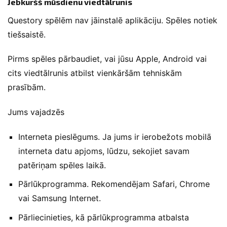
Jebkuršš mūsdienu viedtālrunis
Questory spēlēm nav jāinstalē aplikāciju. Spēles notiek
tiešsaistē.
Pirms spēles pārbaudiet, vai jūsu Apple, Android vai
cits viedtālrunis atbilst vienkāršām tehniskām
prasībām.
Jums vajadzēs
Interneta pieslēgums. Ja jums ir ierobežots mobilā
interneta datu apjoms, lūdzu, sekojiet savam
patēriņam spēles laikā.
Pārlūkprogramma. Rekomendējam Safari, Chrome
vai Samsung Internet.
Pārliecinieties, kā pārlūkprogramma atbalsta