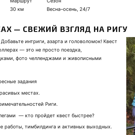
Маршрут
Сезон
30 км
Весна–осень, 24/7
САХ — СВЕЖИЙ ВЗГЛЯД НА РИГУ
 Добавьте интриги, азарта и головоломок! Квест
оллерах — это не просто поездка,
адками, фото челленджами и живописными
ресные задания
красивых местах.
римечательностей Риги.
легами — кто пройдет квест быстрее?
е работы, тимбилдинга и активных выходных.