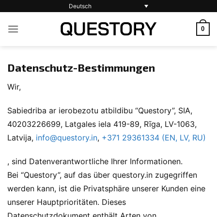
Zum
Deutsch
Inhalt
0
springen
Datenschutz-Bestimmungen
Wir,
Sabiedriba ar ierobezotu atbildibu “Questory”, SIA,
40203226699, Latgales iela 419-89, Rīga, LV-1063,
Latvija,
info@questory.in
,
+371 29361334 (EN, LV, RU)
, sind Datenverantwortliche Ihrer Informationen.
Bei “Questory”, auf das über questory.in zugegriffen
werden kann, ist die Privatsphäre unserer Kunden eine
unserer Hauptprioritäten. Dieses
Datenschutzdokument enthält Arten von