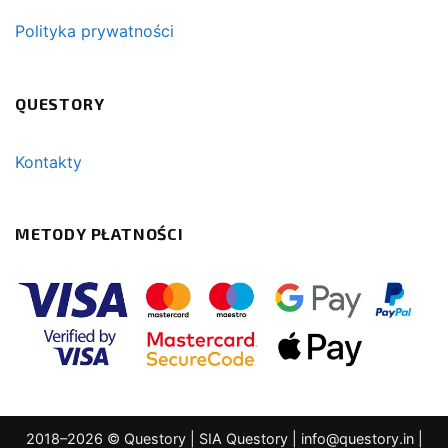
Polityka prywatności
QUESTORY
Kontakty
METODY PŁATNOŚCI
2018–2026 © Questory | SIA Questory |
info@questory.in
|