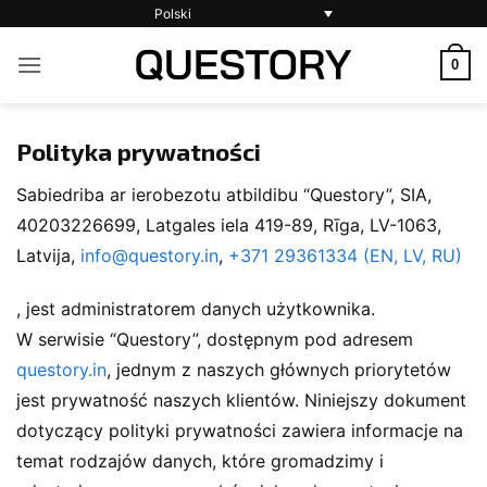
Przewiń
Polski
do
0
zawartości
Polityka prywatności
Sabiedriba ar ierobezotu atbildibu “Questory”, SIA,
40203226699, Latgales iela 419-89, Rīga, LV-1063,
Latvija,
info@questory.in
,
+371 29361334 (EN, LV, RU)
, jest administratorem danych użytkownika.
W serwisie “Questory”, dostępnym pod adresem
questory.in
, jednym z naszych głównych priorytetów
jest prywatność naszych klientów. Niniejszy dokument
dotyczący polityki prywatności zawiera informacje na
temat rodzajów danych, które gromadzimy i